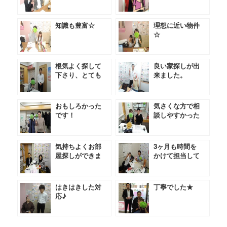
知識も豊富☆
理想に近い物件
☆
根気よく探して
良い家探しが出
下さり、とても
来ました。
助かりました。
おもしろかった
気さくな方で相
です！
談しやすかった
です★
気持ちよくお部
3ヶ月も時間を
屋探しができま
かけて担当して
した。
いただきました
★
はきはきした対
丁寧でした★
応♪