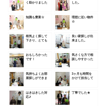
く助かりました
した。
知識も豊富☆
理想に近い物件
☆
根気よく探して
良い家探しが出
下さり、とても
来ました。
助かりました。
おもしろかった
気さくな方で相
です！
談しやすかった
です★
気持ちよくお部
3ヶ月も時間を
屋探しができま
かけて担当して
した。
いただきました
★
はきはきした対
丁寧でした★
応♪