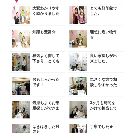
大変わかりやす
とても好印象で
く助かりました
した。
知識も豊富☆
理想に近い物件
☆
根気よく探して
良い家探しが出
下さり、とても
来ました。
助かりました。
おもしろかった
気さくな方で相
です！
談しやすかった
です★
気持ちよくお部
3ヶ月も時間を
屋探しができま
かけて担当して
した。
いただきました
★
はきはきした対
丁寧でした★
応♪