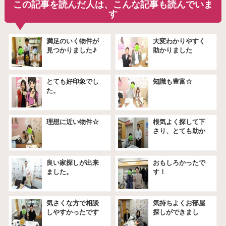
この記事を読んだ人は、こんな記事も読んでいま
す
満足のいく物件が
大変わかりやすく
見つかりました♪
助かりました
とても好印象でし
知識も豊富☆
た。
理想に近い物件☆
根気よく探して下
さり、とても助か
りました。
良い家探しが出来
おもしろかったで
ました。
す！
気さくな方で相談
気持ちよくお部屋
しやすかったです
探しができまし
★
た。