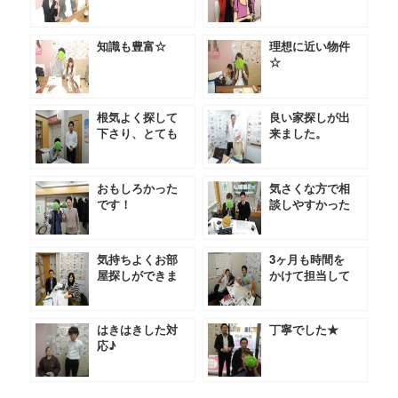
知識も豊富☆
理想に近い物件
☆
根気よく探して
良い家探しが出
下さり、とても
来ました。
助かりました。
おもしろかった
気さくな方で相
です！
談しやすかった
です★
気持ちよくお部
3ヶ月も時間を
屋探しができま
かけて担当して
した。
いただきました
★
はきはきした対
丁寧でした★
応♪