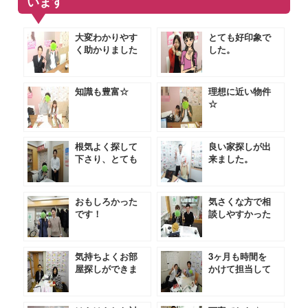
います
大変わかりやす
とても好印象で
く助かりました
した。
知識も豊富☆
理想に近い物件
☆
根気よく探して
良い家探しが出
下さり、とても
来ました。
助かりました。
おもしろかった
気さくな方で相
です！
談しやすかった
です★
気持ちよくお部
3ヶ月も時間を
屋探しができま
かけて担当して
した。
いただきました
★