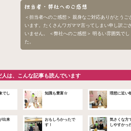
＜担当者へのご感想＞ 親身なご対応ありがとうご
います。たくさんワガママ言ってしまい申し訳ご
いません。 ＜弊社へのご感想＞ 明るい雰囲気でし
た。
だ人は、こんな記事も読んでいます
象でし
知識も豊富☆
理想に近い
が出来
おもしろかったで
気さくな方
す！
しやすかっ
★