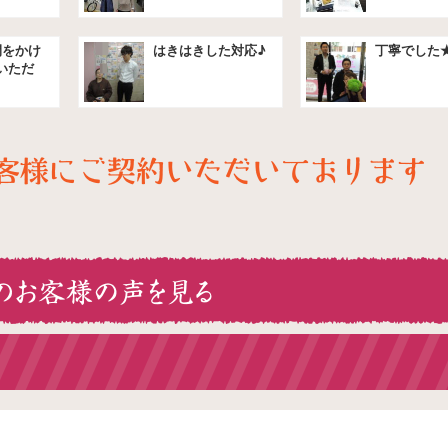
間をかけ
はきはきした対応♪
丁寧でした
いただ