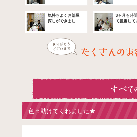
気持ちよくお部屋
3ヶ月も時
探しができまし
て担当して
た。
きました★
色々助けてくれました★