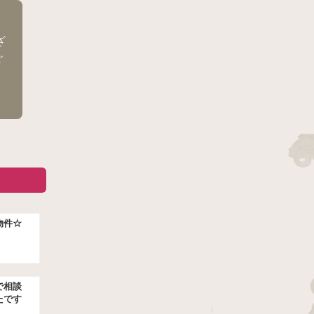
ざ
ざ
物件☆
で相談
たです