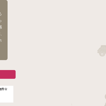
ろ
っ
感
が、
ホ
ま
物件☆