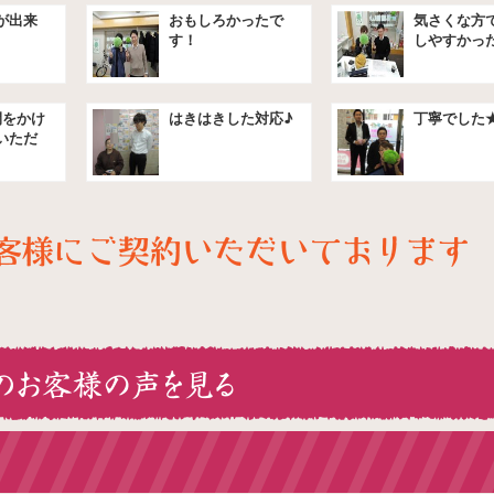
が出来
おもしろかったで
気さくな方
す！
しやすかっ
★
間をかけ
はきはきした対応♪
丁寧でした
いただ