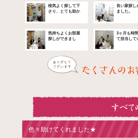
根気よく探して下
良い家探し
さり、とても助か
ました。
りました。
気持ちよくお部屋
3ヶ月も時
探しができまし
て担当して
た。
きました★
色々助けてくれました★