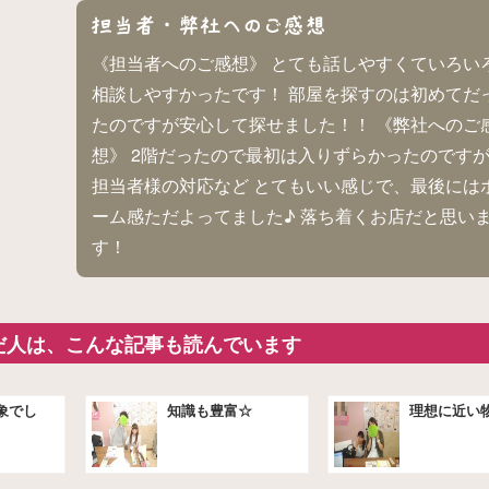
《担当者へのご感想》 とても話しやすくていろい
相談しやすかったです！ 部屋を探すのは初めてだ
たのですが安心して探せました！！ 《弊社へのご
想》 2階だったので最初は入りずらかったのです
担当者様の対応など とてもいい感じで、最後には
ーム感ただよってました♪ 落ち着くお店だと思い
す！
だ人は、こんな記事も読んでいます
象でし
知識も豊富☆
理想に近い