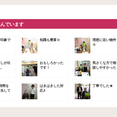
読んでいます
好印象で
知識も豊富☆
理想に近い物件
☆
探しが出
おもしろかった
気さくな方で相
た。
です！
談しやすかった
です★
時間を
はきはきした対
丁寧でした★
担当して
応♪
きました