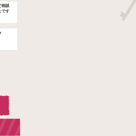
で相談
たです
★