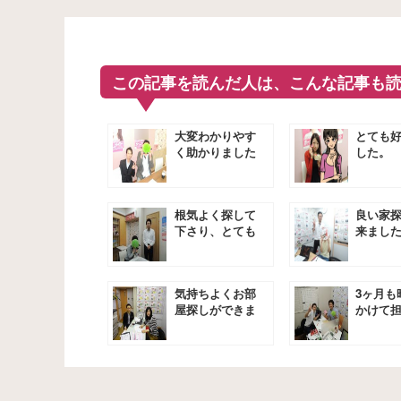
この記事を読んだ人は、こんな記事も
大変わかりやす
とても
く助かりました
した。
根気よく探して
良い家
下さり、とても
来まし
助かりました。
気持ちよくお部
3ヶ月も
屋探しができま
かけて
した。
いただ
★