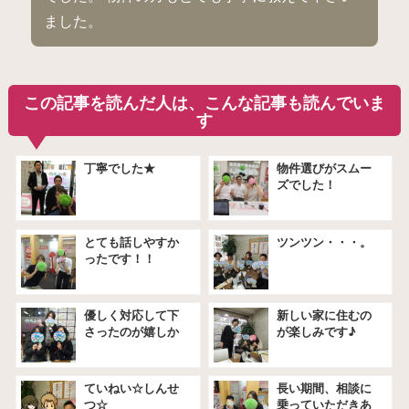
ました。
この記事を読んだ人は、こんな記事も読んでいま
す
丁寧でした★
物件選びがスムー
ズでした！
とても話しやすか
ツンツン・・・。
ったです！！
優しく対応して下
新しい家に住むの
さったのが嬉しか
が楽しみです♪
ったです☆
ていねい☆しんせ
長い期間、相談に
つ☆
乗っていただきあ