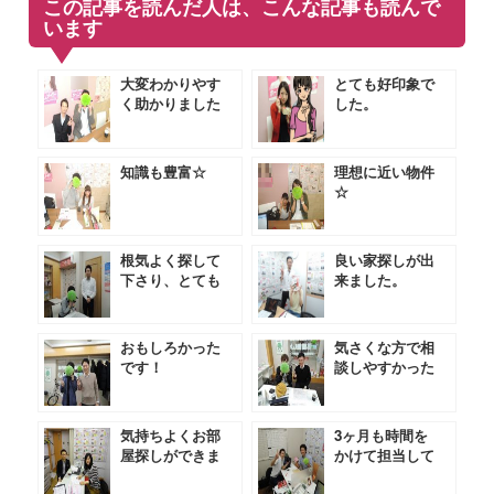
この記事を読んだ人は、こんな記事も読んで
います
大変わかりやす
とても好印象で
く助かりました
した。
知識も豊富☆
理想に近い物件
☆
根気よく探して
良い家探しが出
下さり、とても
来ました。
助かりました。
おもしろかった
気さくな方で相
です！
談しやすかった
です★
気持ちよくお部
3ヶ月も時間を
屋探しができま
かけて担当して
した。
いただきました